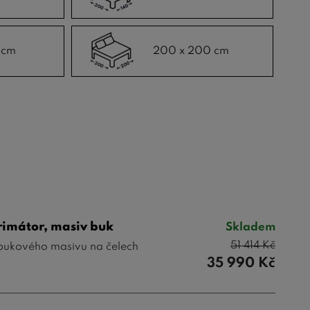
 cm
200 x 200 cm
rimátor, masiv buk
Skladem
51 414
Kč
 bukového masivu na čelech
35 990
Kč