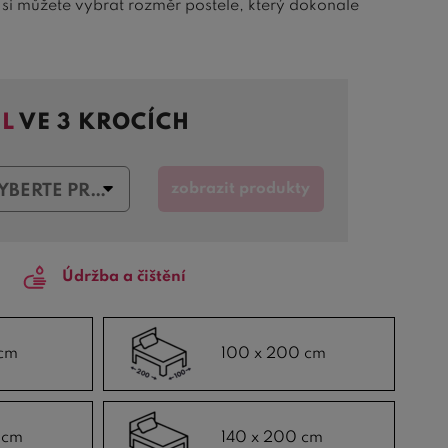
 si můžete vybrat rozměr postele, který dokonale
dávanější
postele 160x200 cm
a
manželské postele
ku, ale také očarují svým elegantním designem.
EL
VE 3 KROCÍCH
i v moderním i klasickém stylu. Mezi nejoblíbenější
občasné ubytování dvou osob jsou
postele 120x200 cm
ku a vyberte si postel, která splní vaše požadavky a
zobrazit produkty
VYBERTE PROVEDENÍ
Údržba a čištění
cm
100 x 200 cm
 cm
140 x 200 cm