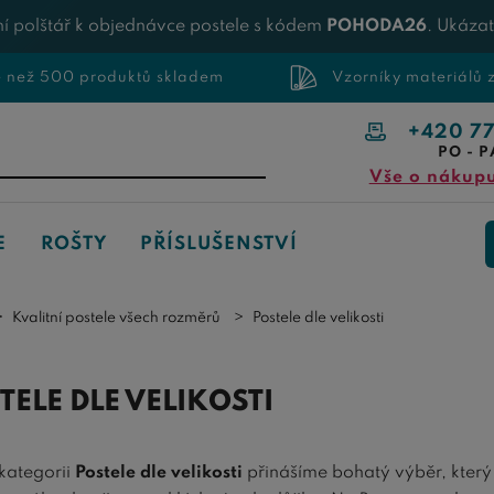
í polštář k objednávce postele s kódem
POHODA26
. Ukáza
e než 500 produktů skladem
Vzorníky materiálů
+420 7
PO - P
Vše o nákup
E
ROŠTY
PŘÍSLUŠENSTVÍ
Kvalitní postele všech rozměrů
Postele dle velikosti
TELE DLE VELIKOSTI
 kategorii
Postele dle velikosti
přinášíme bohatý výběr, který