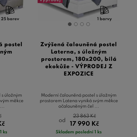
Výprodej
25 barev
1 barvy
á postel
Zvýšená čalouněná postel
ožným
Laterna, s úložným
prostorem, 180x200, bílá
ekokůže - VÝPRODEJ Z
EXPOZICE
 s úložným
Moderní čalouněná postel s úložným
 svým měkce
prostorem Latena vyniká svým měkce
...
očalouněným čel ...
č
23 863
Kč
od
Kč
17 990
Kč
1 ks
Skladem poslední 1 ks