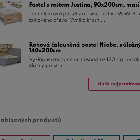
Postel s roštem Justina, 90x200cm, mas
Jednolůžková postel z masivu Justina 90x200 c
bukového dřeva. Vyniká krásn ...
Rohová čalouněná postel Niobe, s úlož
140x200cm
Vyklápěcí rošt v ceně, nosnost až 120 Kg, vyso
úložný prostor.
další nejprodáva
nabízených produktů