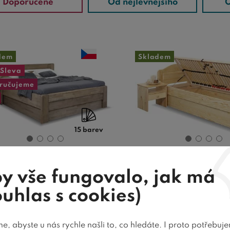
Doporučené
Od nejlevnějšího
O
dem
Skladem
Sleva
ručujeme
15 barev
el dvoulůžko s úložným
Postel jednolů
y vše fungovalo, jak má
torem Primátor, masiv
úložným prostore
ouhlas s cookies)
buk
90x200cm, masiv 
, abyste u nás rychle našli to, co hledáte. I proto potřebuj