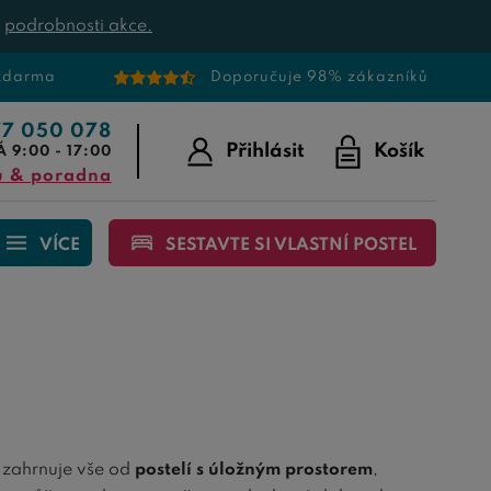
t
podrobnosti akce.
 zdarma
Doporučuje 98% zákazníků
77 050 078
Přihlásit
Košík
Á 9:00 - 17:00
u & poradna
VÍCE
SESTAVTE SI VLASTNÍ POSTEL
 zahrnuje vše od
postelí s úložným prostorem
,