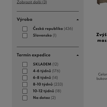
Zobrazit další (
3
)
Výroba
Česká republika
(436)
Zvýš
Slovensko
(1)
mas
Termín expedice
SKLADEM
(12)
4-6 týdnů
(176)
Celom
6-8 týdnů
(14)
bukové
8-10 týdnů
(233)
10-12 týdnů
(18)
Na dotaz
(2)