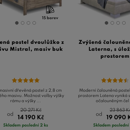
15 barev
ená postel dvoulůžko z
Zvýšená čalouněn
ivu Mistral, masiv buk
Laterna, s úl
prostorem
asivní dřevěná postel z 2,8 cm
Moderní čalouněná postel
ho masivu. Možnost volby výšky
prostorem Latena vyniká
rámu a výšky ...
očalouněným čel 
20 271
Kč
23 863
K
od
od
14 190
Kč
19 090
Skladem poslední 2 ks
Skladem poslední 