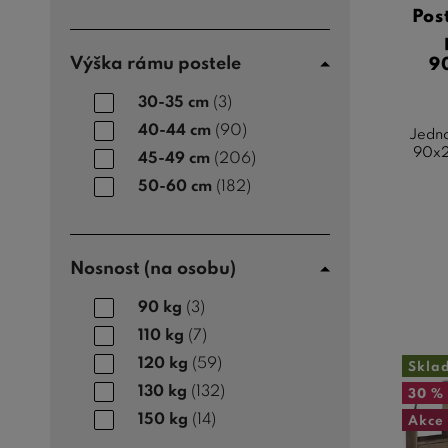
Pos
Výška rámu postele
9
30-35 cm
(3)
40-44 cm
(90)
Jedno
90x2
45-49 cm
(206)
50-60 cm
(182)
Nosnost (na osobu)
90 kg
(3)
110 kg
(7)
120 kg
(59)
Skla
130 kg
(132)
30 %
150 kg
(14)
Akce