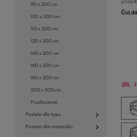
přistý
90 x 200 cm
odpoví
Číst d
100 x 200 cm
Nabízí
110 x 200 cm
180x2
120 x 200 cm
Pokud 
patří
p
140 x 200 cm
nebo
p
předst
160 x 200 cm
180 x 200 cm
J
200 x 200 cm
Prodloužené
Postele dle typu
Postele dle materiálu