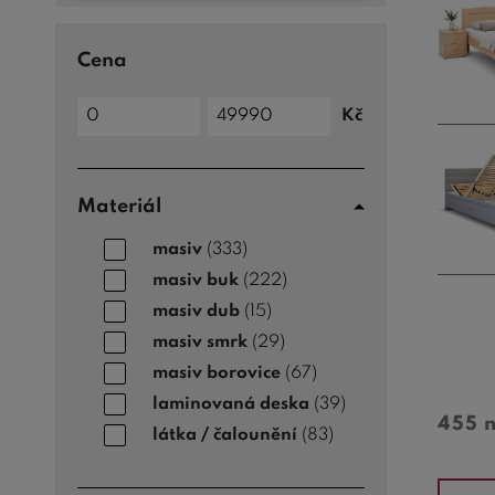
Cena
Cena
Kč
do
Cena
od
Materiál
masiv
(333)
masiv buk
(222)
masiv dub
(15)
masiv smrk
(29)
masiv borovice
(67)
laminovaná deska
(39)
455 
látka / čalounění
(83)