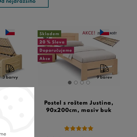
d nejdražšího
Skladem
20 %
Sleva
Doporučujeme
Akce
3 barvy
9 barev
žko s
Postel s roštem Justina,
m LADA,
90x200cm, masiv buk
borovice
eme