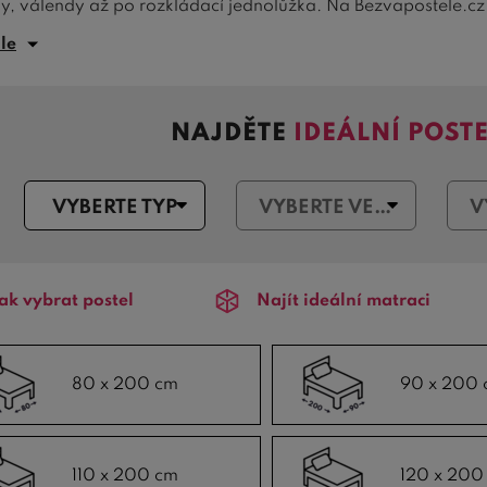
lky, válendy až po rozkládací jednolůžka. Na Bezvapostele.cz
dá vašemu prostoru a potřebám.
ále
me velký sortiment
dvoulůžek
, mezi které patří naše nejpro
00 cm
. Tyto široké postele nabízí nejen komfort během spán
NAJDĚTE
IDEÁLNÍ POST
hledáte postel pro jednoho, naše
jednolůžka
jsou k dispozic
ostele 90x200 cm
. Pro větší pohodlí jednotlivce nebo pro 
ostele 140x200 cm
ideální volbou. Prohlédněte si naši nabíd
VYBERTE TYP
VYBERTE VELIKOST
avy.
ak vybrat postel
Najít ideální matraci
80 x 200 cm
90 x 200 
110 x 200 cm
120 x 200