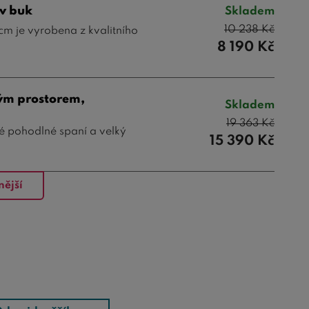
iv buk
Skladem
10 238
Kč
m je vyrobena z kvalitního
8 190
Kč
ným prostorem,
Skladem
19 363
Kč
ké pohodlné spaní a velký
15 390
Kč
nější