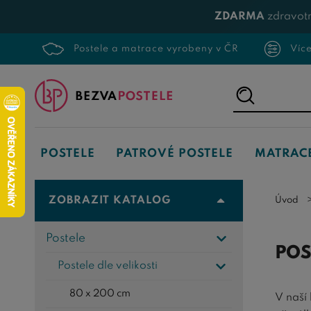
ZDARMA
zdravotn
Postele a matrace vyrobeny v ČR
Víc
Napište,
co
hledáte...
POSTELE
PATROVÉ POSTELE
MATRAC
ZOBRAZIT KATALOG
Úvod
Postele
POS
Postele dle velikosti
80 x 200 cm
V naší