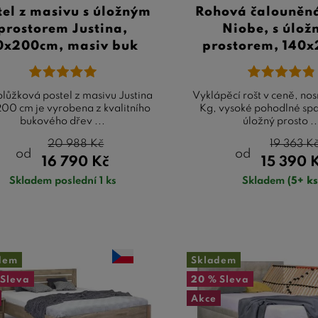
tel z masivu s úložným
Rohová čalouněná
prostorem Justina,
Niobe, s úlo
0x200cm, masiv buk
prostorem, 140
lůžková postel z masivu Justina
Vyklápěcí rošt v ceně, nos
00 cm je vyrobena z kvalitního
Kg, vysoké pohodlné spa
bukového dřev ...
úložný prosto ..
20 988
Kč
19 363
K
od
od
16 790
Kč
15 390
Skladem poslední 1 ks
Skladem
(5+ ks
dem
Skladem
Sleva
20 %
Sleva
Akce