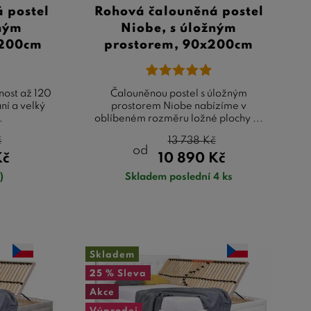
 postel
Rohová čalouněná postel
žným
Niobe, s úložným
x200cm
prostorem, 90x200cm
nost až 120
Čalouněnou postel s úložným
ní a velký
prostorem Niobe nabízíme v
.
oblíbeném rozměru ložné plochy ...
č
13 738
Kč
od
Kč
10 890
Kč
)
Skladem poslední 4 ks
Skladem
25 %
Sleva
Akce