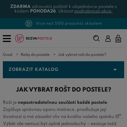
ZDARMA
zdravotní polštář k objednávce postele s
kódem
POHODA26
. Ukázat
podrobnosti akce.
Více než 500 produktů skladem
Napište,
co
hledáte...
Úvod
Rošty do postele
Jak vybrat rošt do postele?
ZOBRAZIT KATALOG
JAK VYBRAT ROŠT DO POSTELE?
Rošt je
nepostradatelnou součástí každé postele
.
Zajišťuje správnou oporu matrace, prodlužuje její
životnost a má zásadní vliv na kvalitu vašeho spánku 😴.
Výběr ale nemusí být úplně jednoduchý – existuje totiž