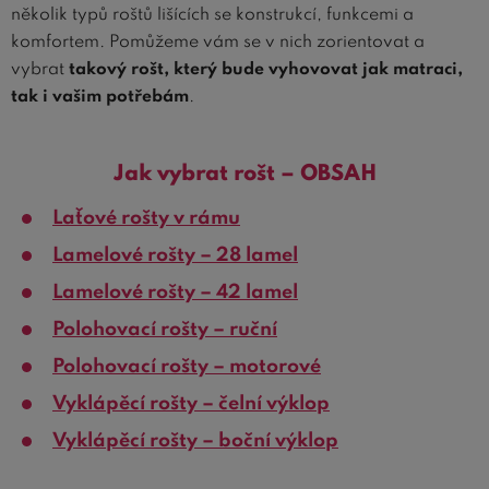
několik typů roštů lišících se konstrukcí, funkcemi a
komfortem. Pomůžeme vám se v nich zorientovat a
vybrat
takový rošt, který bude vyhovovat jak matraci,
tak i vašim potřebám
.
Jak vybrat rošt – OBSAH
Laťové rošty v rámu
Lamelové rošty – 28 lamel
Lamelové rošty – 42 lamel
Polohovací rošty – ruční
Polohovací rošty – motorové
Vyklápěcí rošty – čelní výklop
Vyklápěcí rošty – boční výklop