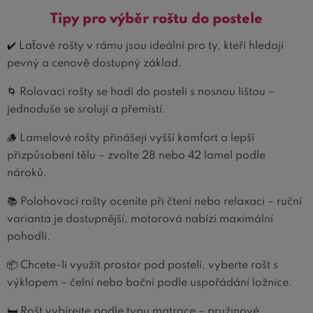
Tipy pro výběr roštu do postele
✔️ Laťové rošty v rámu jsou ideální pro ty, kteří hledají
pevný a cenově dostupný základ.
🌀 Rolovací rošty se hodí do postelí s nosnou lištou –
jednoduše se srolují a přemístí.
🪵 Lamelové rošty přinášejí vyšší komfort a lepší
přizpůsobení tělu – zvolte 28 nebo 42 lamel podle
nároků.
📚 Polohovací rošty oceníte při čtení nebo relaxaci – ruční
varianta je dostupnější, motorová nabízí maximální
pohodlí.
📦 Chcete-li využít prostor pod postelí, vyberte rošt s
výklopem – čelní nebo boční podle uspořádání ložnice.
🛏️ Rošt vybírejte podle typu matrace – pružinové