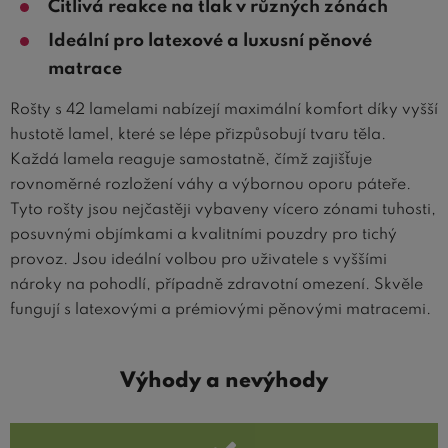
Citlivá reakce na tlak v různých zónách
Ideální pro latexové a luxusní pěnové
matrace
Rošty s 42 lamelami nabízejí maximální komfort díky vyšší
hustotě lamel, které se lépe přizpůsobují tvaru těla.
Každá lamela reaguje samostatně, čímž zajišťuje
rovnoměrné rozložení váhy a výbornou oporu páteře.
Tyto rošty jsou nejčastěji vybaveny vícero zónami tuhosti,
posuvnými objímkami a kvalitními pouzdry pro tichý
provoz. Jsou ideální volbou pro uživatele s vyššími
nároky na pohodlí, případně zdravotní omezení. Skvěle
fungují s latexovými a prémiovými pěnovými matracemi.
Výhody a nevýhody