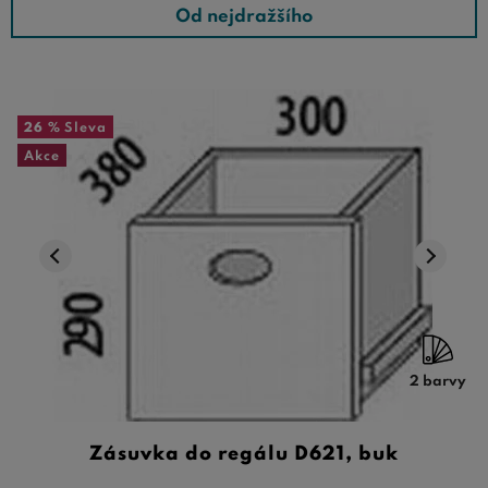
Od nejdražšího
26 %
Sleva
Akce
2 barvy
Zásuvka do regálu D621, buk