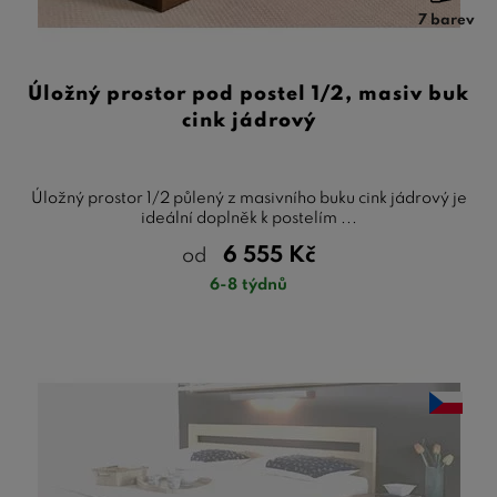
7 barev
Úložný prostor pod postel 1/2, masiv buk
cink jádrový
Úložný prostor 1/2 půlený z masivního buku cink jádrový je
ideální doplněk k postelím ...
6 555
Kč
od
6-8 týdnů