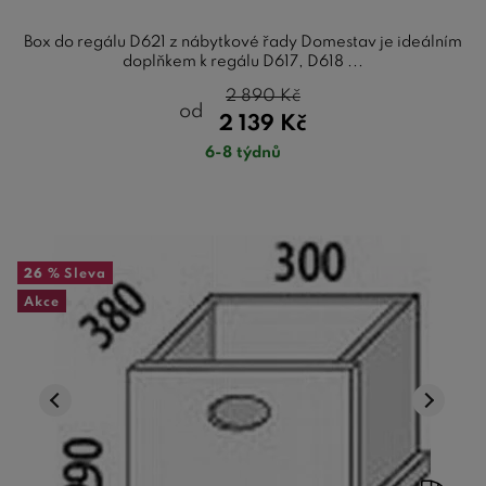
Box do regálu D621 z nábytkové řady Domestav je ideálním
doplňkem k regálu D617, D618 ...
2 890
Kč
od
2 139
Kč
6-8 týdnů
26 %
Sleva
Akce