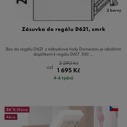
2 barvy
Zásuvka do regálu D621, smrk
Box do regálu D621 z nábytkové řady Domestav je ideálním
doplňkem k regálu D617, D61 ...
2 290
Kč
od
1 695
Kč
4-6 týdnů
26 %
Sleva
Akce