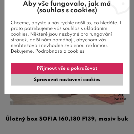
Aby vše fungovalo, jak má
(souhlas s cookies)
Chceme, abyste u nás rychle našli to, co hledáte. I
proto potřebujeme váš souhlas s ukládáním
26 %
Sleva
cookies. Některé jsou nezbytné pro fungování
Akce
stránek, další nám pomáhají, abychom vás
neobtěžovali nevhodně zvolenou reklamou.
Děkujeme.
Podrobnosti o cookies
Přijmout vše a pokračovat
Spravovat nastavení cookies
20
barev
Úložný box SOFIA 160,180 F139, masiv buk