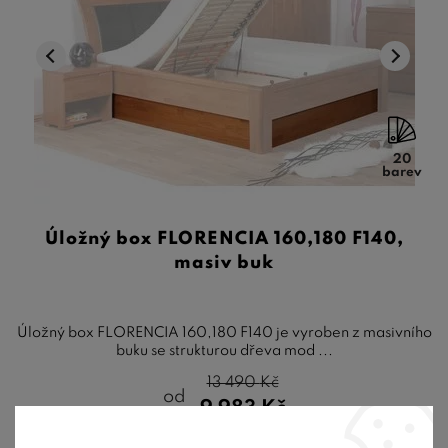
20
barev
Úložný box FLORENCIA 160,180 F140,
masiv buk
Úložný box FLORENCIA 160,180 F140 je vyroben z masivního
buku se strukturou dřeva mod ...
13 490
Kč
od
9 983
Kč
8-10 týdnů