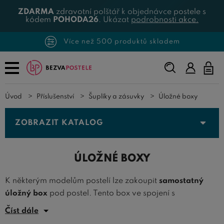
ZDARMA
zdravotní polštář k objednávce postele s
kódem
POHODA26
. Ukázat
podrobnosti akce.
Více než 500 produktů skladem
Napište,
co
hledáte...
Úvod
Příslušenství
Šuplíky a zásuvky
Úložné boxy
ZOBRAZIT KATALOG
ÚLOŽNÉ BOXY
K některým modelům postelí lze zakoupit
samostatný
úložný box
pod postel. Tento box ve spojení s
výklopnými rošty dovede nabídnout
maximální úložný
Číst dále
prostor
pod každou postelí. Pokud na Bezvapostele.cz