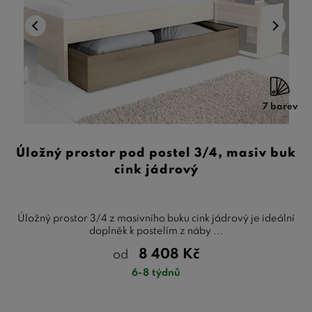
7 barev
Úložný prostor pod postel 3/4, masiv buk
cink jádrový
Úložný prostor 3/4 z masivního buku cink jádrový je ideální
doplněk k postelím z náby ...
8 408
Kč
od
6-8 týdnů