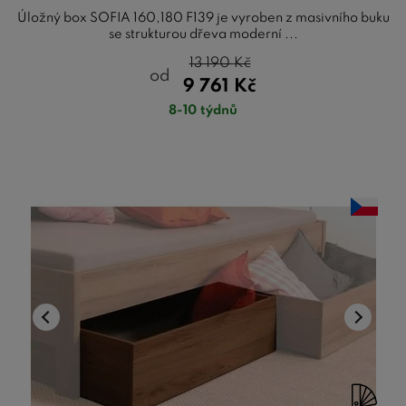
Úložný box SOFIA 160,180 F139 je vyroben z masivního buku
se strukturou dřeva moderní ...
13 190
Kč
od
9 761
Kč
8-10 týdnů