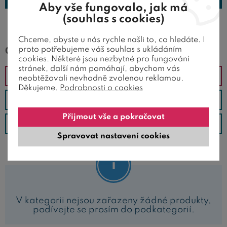
Aby vše fungovalo, jak má
(souhlas s cookies)
Chceme, abyste u nás rychle našli to, co hledáte. I
proto potřebujeme váš souhlas s ukládáním
0 nabízené produkty
cookies. Některé jsou nezbytné pro fungování
stránek, další nám pomáhají, abychom vás
Doporučené
neobtěžovali nevhodně zvolenou reklamou.
Děkujeme.
Podrobnosti o cookies
Od nejlevnějšího
Přijmout vše a pokračovat
Od nejdražšího
Spravovat nastavení cookies
V kategorii nejsou zařazeny žádné produkty,
podívejte se prosím do podkategorií.