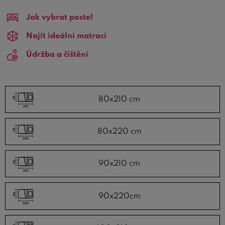
úzkých, zkrácených a nebo prodloužených rozměrů. V
Jak vybrat postel
nabídce můžete vybírat
rošty do postele s menší délkou
190 a 195 cm, nebo naopak
Najít ideální matraci
prodloužené elektrické rošty
na 210 nebo 220 cm.
Údržba a čištění
80x210 cm
80x220 cm
90x210 cm
90x220cm