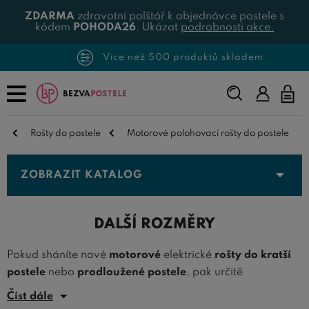
ZDARMA
zdravotní polštář k objednávce postele s
kódem
POHODA26
. Ukázat
podrobnosti akce.
Více než 500 produktů skladem
Napište,
co
hledáte...
Rošty do postele
Motorové polohovací rošty do postele
ZOBRAZIT KATALOG
DALŠÍ ROZMĚRY
Pokud sháníte nové
motorové
elektrické
rošty do kratší
postele
nebo
prodloužené postele
, pak určitě
nepřehlédněte toto oddělení. Nabízíme zde další rozměry
Číst dále
motorových roštů, které jsou určeny do postelí širokých,